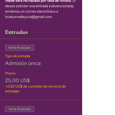
Nadie será rechazado por falta de fondos.
 Si 
desea solicitar una entrada subvencionada, 
envíenos un correo electrónico a 
hudsonvalleycsa@gmail.com.
Entradas
Venta finalizada
Tipo de entrada
Admisión única
Precio
25,00 US$
+0,63 US$ de comisión de servicio de
entradas
Venta finalizada