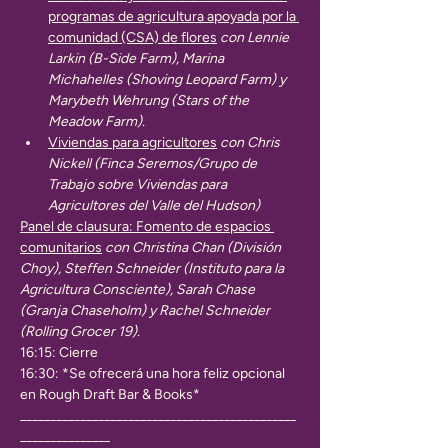
programas de agricultura apoyada por la 
comunidad (CSA) de flores
con Lennie 
Larkin (B-Side Farm), Marina 
Michahelles (Shoving Leopard Farm) y 
Marybeth Wehrung (Stars of the 
Meadow Farm).
Viviendas para agricultores
con Chris 
Nickell (Finca Seremos/Grupo de 
Trabajo sobre Viviendas para 
Agricultores del Valle del Hudson)
Panel de clausura: Fomento de espacios 
comunitarios
con Christina Chan (División 
Choy), Steffen Schneider (Instituto para la 
Agricultura Consciente), Sarah Chase 
(Granja Chaseholm) y Rachel Schneider 
(Rolling Grocer 19).
16:15: Cierre
16:30: *Se ofrecerá una hora feliz opcional 
en Rough Draft Bar & Books*
______________________________________________
_______________