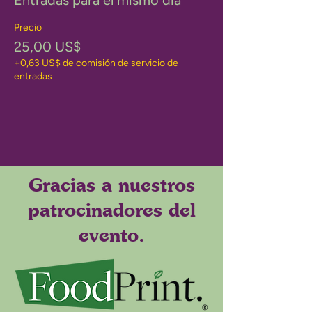
Entradas para el mismo día
Precio
25,00 US$
+0,63 US$ de comisión de servicio de
entradas
Gracias a nuestros
patrocinadores del
evento.