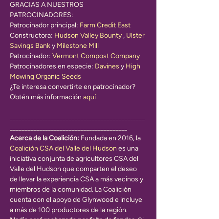
GRACIAS A NUESTROS 
PATROCINADORES:
Patrocinador principal: 
Farm Credit East
Constructora: 
Hudson Valley Bounty
 , 
Ulster 
Savings Bank
 y 
Milestone Mill
Patrocinador: 
Vermont Compost Company
Patrocinadores en especie: 
Davines
 y 
High 
Mowing Organic Seeds
¿Te interesa convertirte en patrocinador? 
Obtén más información 
aquí
 .
______________________________________________
________________________________________
Acerca de la Coalición:
 Fundada en 2016, la 
Coalición CSA del Valle del Hudson
 es una 
iniciativa conjunta de agricultores CSA del 
Valle del Hudson que comparten el deseo 
de llevar la experiencia CSA a más vecinos y 
miembros de la comunidad. La Coalición 
cuenta con el apoyo de Glynwood e incluye 
a más de 100 productores de la región.