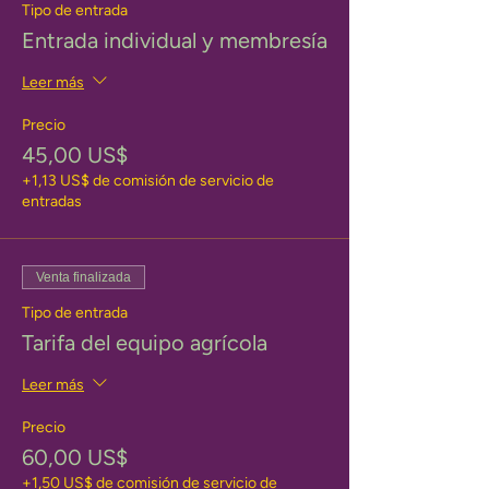
Tipo de entrada
Entrada individual y membresía
Leer más
Precio
45,00 US$
+1,13 US$ de comisión de servicio de
entradas
Venta finalizada
Tipo de entrada
Tarifa del equipo agrícola
Leer más
Precio
60,00 US$
+1,50 US$ de comisión de servicio de