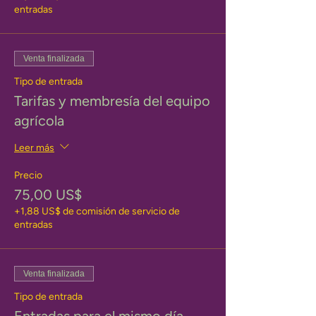
entradas
Venta finalizada
Tipo de entrada
Tarifas y membresía del equipo
agrícola
Leer más
Precio
75,00 US$
+1,88 US$ de comisión de servicio de
entradas
Venta finalizada
Tipo de entrada