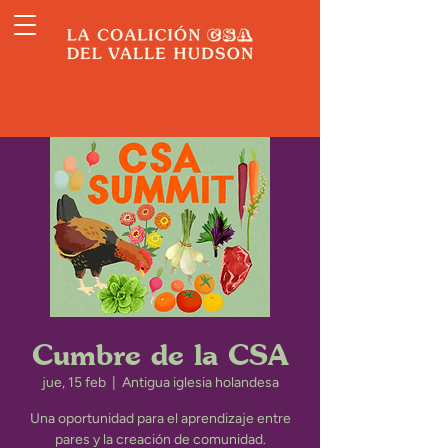
Cumbre de la CSA
jue, 15 feb
  |  
Antigua iglesia holandesa
Una oportunidad para el aprendizaje entre
pares y la creación de comunidad.