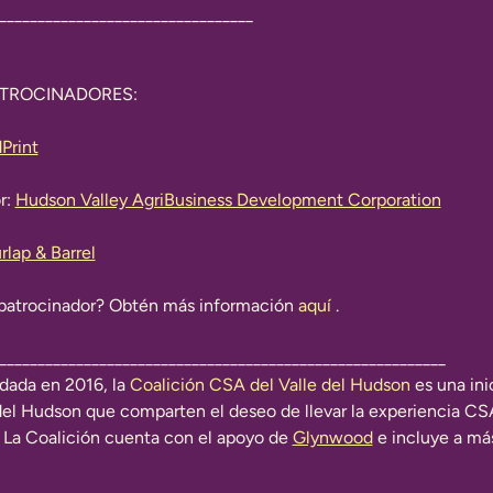
_________________________________
ATROCINADORES:
Print
: 
Hudson Valley AgriBusiness Development Corporation
rlap & Barrel
 patrocinador? Obtén más información 
aquí
 .
__________________________________________________________
dada en 2016, la 
Coalición CSA del Valle del Hudson
 es una ini
del Hudson que comparten el deseo de llevar la experiencia CS
La Coalición cuenta con el apoyo de 
Glynwood
 e incluye a má