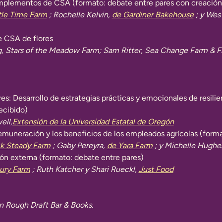
mplementos de CSA (formato: debate entre pares con creación
le Time Farm
; Rochelle Kelvin,
de Gardiner Bakehouse
; y Wes
e CSA de flores
 Stars of the Meadow Farm; Sam Ritter, Sea Change Farm & F
s: Desarrollo de estrategias prácticas y emocionales de resili
ecibido)
ell,
Extensión de la Universidad Estatal de Oregón
uneración y los beneficios de los empleados agrícolas (forma
k Steady Farm
; Gaby Pereyra,
de Yara Farm
; y Michelle Hughe
ión externa (formato: debate entre pares)
ury Farm
; Ruth Katcher y Shari Rueckl,
Just Food
en Rough Draft Bar & Books.