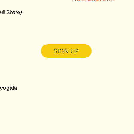
ull Share)
SIGN UP
ecogida