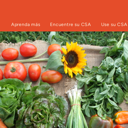
Aprenda más
Encuentre su CSA
Use su CSA