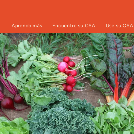
Aprenda más
Encuentre su CSA
Use su CSA