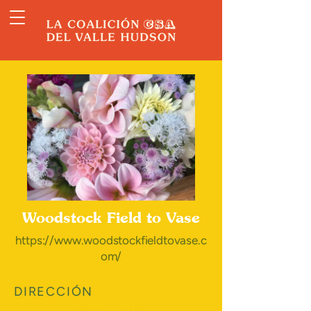
Woodstock Field to Vase
https://www.woodstockfieldtovase.c
om/
DIRECCIÓN