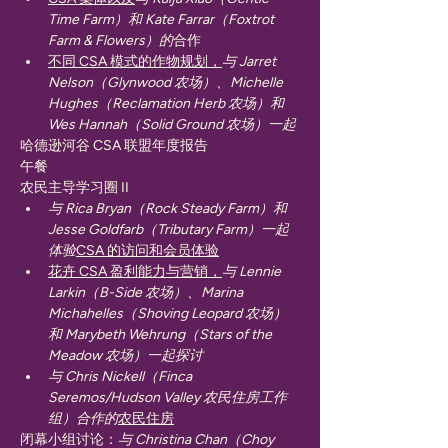
Time Farm）和 Kate Farrar（Foxtrot 
Farm & Flowers）的
合作
不同 CSA 模式的作物规划，
与 Jarret 
Nelson（Glynwood 农场）、Michelle 
Hughes（Reclamation Herb 农场）和 
Wes Hannah（Solid Ground 农场）一起
哈德逊河谷 CSA 联盟年度报告
午餐
农民主导学习圈 II
与 Rica Bryan（Rock Steady Farm）和 
Jesse Goldfarb（Tributary Farm）一起
体验
CSA 的访问和会员体验
花卉 CSA 盈利能力与营销，
与 Lennie 
Larkin（B-Side 农场）、Marina 
Michahelles（Shoving Leopard 农场）
和 Marybeth Wehrung（Stars of the 
Meadow 农场）一起探讨
与 Chris Nickell（Finca 
Seremos/Hudson Valley 农民住房工作
组）合作的
农民住房
闭幕小组讨论：
与 Christina Chan（Choy 